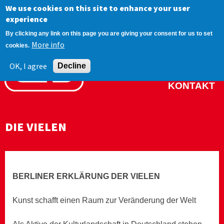
We use cookies on this site to enhance your user
Jump to navigation
experience
BRAND
By clicking any link on this page you are giving your consent for us to set
More info
cookies.
PROJEKTE
OK, I agree
NETZWERK
Decline
KONTAKT
DIE VIELEN
BERLINER ERKLÄRUNG DER VIELEN
Kunst schafft einen Raum zur Veränderung der Welt