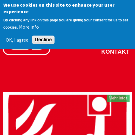
We use cookies on this site to enhance your user
Jump to navigation
experience
BRAND
By clicking any link on this page you are giving your consent for us to set
More info
cookies.
PROJEKTE
OK, I agree
NETZWERK
Decline
KONTAKT
Mehr Infos
Seiten