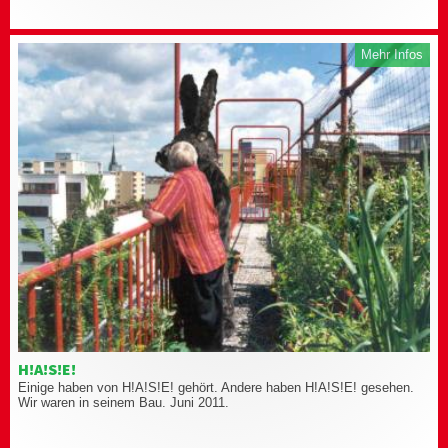
Mehr Infos
H!A!S!E!
Einige haben von H!A!S!E! gehört. Andere haben H!A!S!E! gesehen.
Wir waren in seinem Bau. Juni 2011.