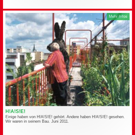
Mehr Infos
H!A!S!E!
Einige haben von H!A!S!E! gehört. Andere haben H!A!S!E! gesehen.
Wir waren in seinem Bau. Juni 2011.