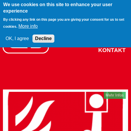
We use cookies on this site to enhance your user
Jump to navigation
experience
BRAND
By clicking any link on this page you are giving your consent for us to set
More info
cookies.
PROJEKTE
NETZWERK
OK, I agree
Decline
KONTAKT
Mehr Infos
Seiten